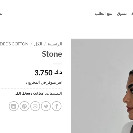
ة
تسوق
تتبع الطلب
تس
الرئيسية
/
الكل
/
DEE’S COTTON
Stone
Add to
wishlist
3.750
د.ك
غير متوفر في المخزون
التصنيفات:
Dee’s cotton
,
الكل