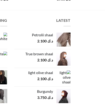
LING
LATEST
Petrolii shaal
د.ك
2.100
True brown shaal
د.ك
2.100
light olive shaal
د.ك
2.100
Burgundy
د.ك
3.750