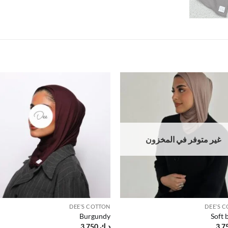
to
Add to
st
wishlist
غير متوفر في المخزون
DEE’S COTTON
DEE’S 
Burgundy
Soft
د.ك
3.750