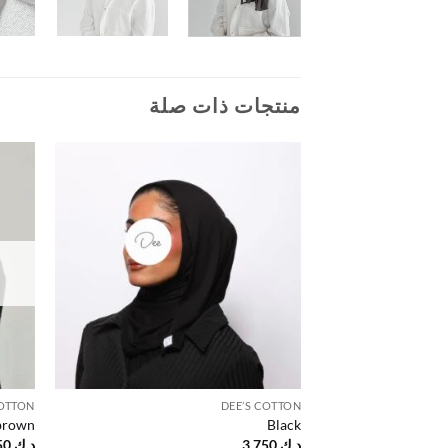
منتجات ذات صلة
Add to
wishlist
COTTON
DEE’S COTTON
 brown
Black
د.ك
3.750
د.ك
3.750