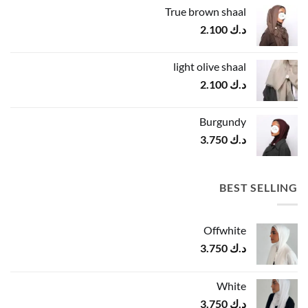
True brown shaal
د.ك
2.100
light olive shaal
د.ك
2.100
Burgundy
د.ك
3.750
BEST SELLING
Offwhite
د.ك
3.750
White
د.ك
3.750