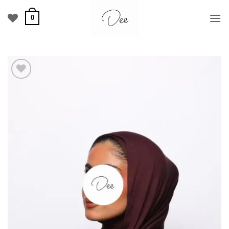
خطي
0
لمحتوى
Add to
wishlist