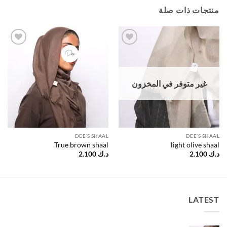
منتجات ذات صلة
Add to
Add to
wishlist
wishlist
غير متوفر في المخزون
DEE’S SHAAL
DEE’S SHAAL
True brown shaal
light olive shaal
د.ك
2.100
د.ك
2.100
LATEST