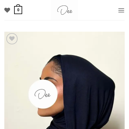
خطي
0
لمحتوى
Add to
wishlist