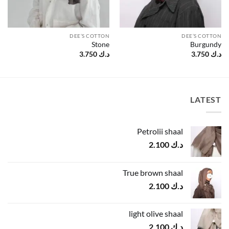
DEE’S COTTON
DEE’S COTTON
Stone
Burgundy
د.ك
3.750
د.ك
3.750
LATEST
Petrolii shaal
د.ك
2.100
True brown shaal
د.ك
2.100
light olive shaal
د.ك
2.100